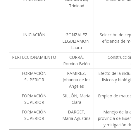
Trinidad
INICIACIÓN
GONZALEZ
Selección de cep
LEGUIZAMON,
eficiencia de m
Laura
PERFECCIONAMIENTO
CURRÁ,
Construcció
Romina Belén
FORMACIÓN
RAMIREZ,
Efecto de la incl
SUPERIOR
Johanna de los
físicos y bioló
Ángeles
FORMACIÓN
SILLÓN, María
Empleo de matool
SUPERIOR
Clara
FORMACIÓN
DARGET,
Manejo de la ar
SUPERIOR
María Agustina
provincia de Buen
y mitigación d