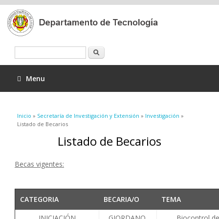
Buscar
Menu
Se encuentra usted aquí
Inicio
»
Secretaría de Investigación y Extensión
»
Investigación
»
Listado de Becarios
Listado de Becarios
Becas vigentes:
CATEGORIA
BECARIA/O
TEMA
INICIACIÓN
GIORDANO,
Biocontrol de