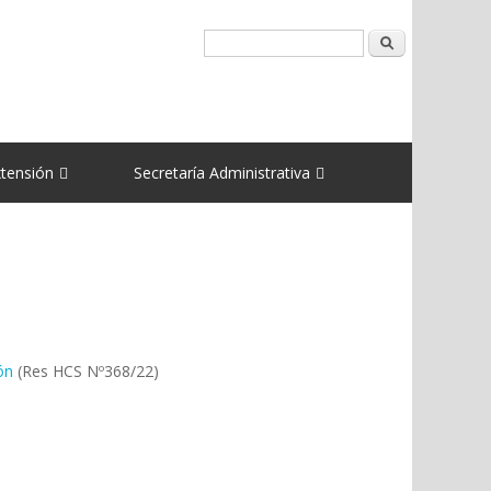
Buscar
xtensión
Secretaría Administrativa
ón
(Res HCS Nº368/22)